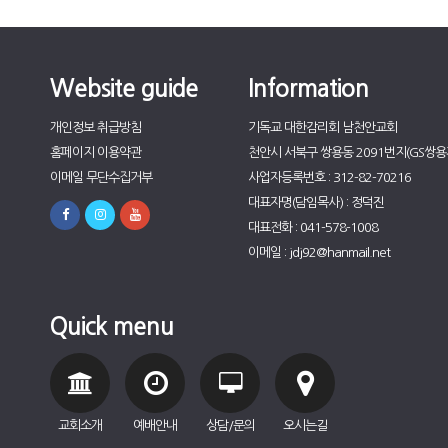
Website guide
Information
개인정보 취급방침
기독교 대한감리회 남천안교회
홈페이지 이용약관
천안시 서북구 쌍용동 2091번지(GS쌍용자
이메일 무단수집거부
사업자등록번호 : 312-82-70216
대표자명(담임목사) : 정덕진
대표전화 : 041-578-1008
이메일 : jdj92@hanmail.net
Quick menu
교회소개
예배안내
상담/문의
오시는길