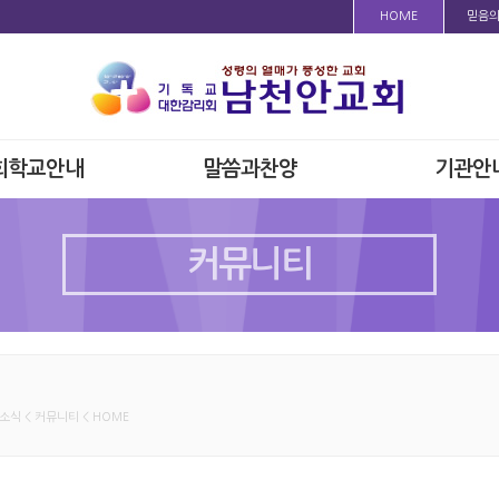
HOME
믿음
회학교안내
말씀과찬양
기관안
커뮤니티
소식 < 커뮤니티 < HOME