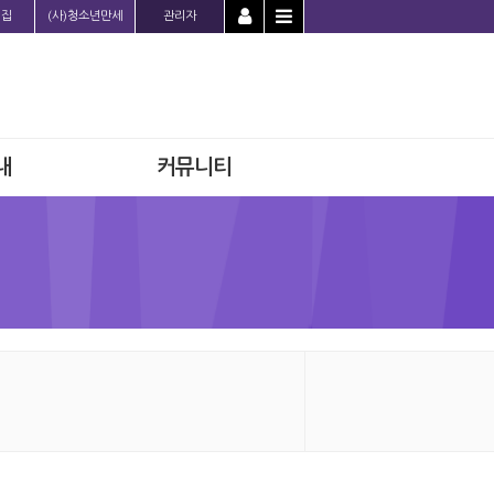
의집
(사)청소년만세
관리자
내
커뮤니티