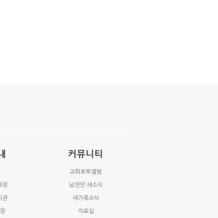
내
커뮤니티
교회포토앨범
목장
남천안 새소식
기관
새가족소식
업장
자료실