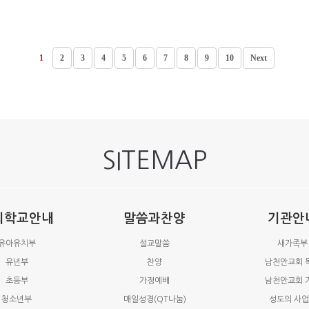
1
2
3
4
5
6
7
8
9
10
Next
SITEMAP
회학교안내
말씀과찬양
기관안
유아유치부
설교말씀
새가족부
유년부
찬양
남천안교회 
초등부
가정예배
남천안교회 
청소년부
매일성경(QT나눔)
성도의 사