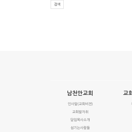
검색
남천안교회
교
인사말(교회비젼)
교회발자취
담임목사소개
섬기는사람들