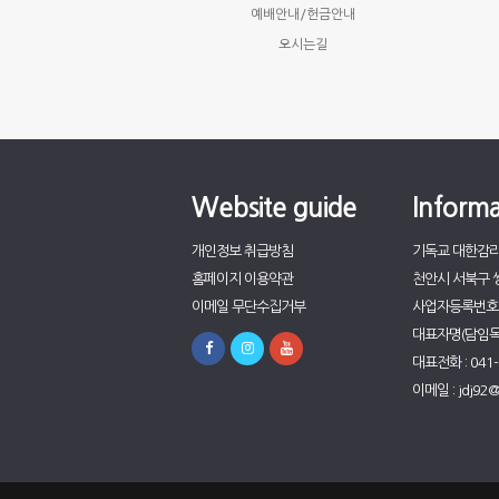
예배안내/헌금안내
오시는길
Website guide
Informa
개인정보 취급방침
기독교 대한감
홈페이지 이용약관
천안시 서북구 쌍
이메일 무단수집거부
사업자등록번호 : 
대표자명(담임목사
대표전화 : 041-
이메일 : jdj92@