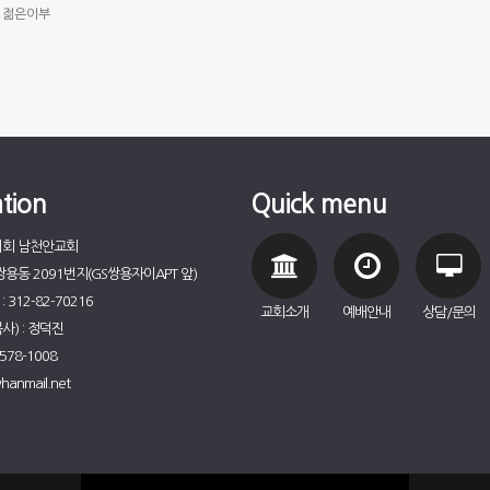
젊은이부
tion
Quick menu
리회 남천안교회
용동 2091번지(GS쌍용자이APT 앞)
312-82-70216
교회소개
예배안내
상담/문의
) : 정덕진
578-1008
hanmail.net