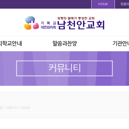
HOME
믿음
회학교안내
말씀과찬양
기관안
커뮤니티
 < 커뮤니티 < HOME