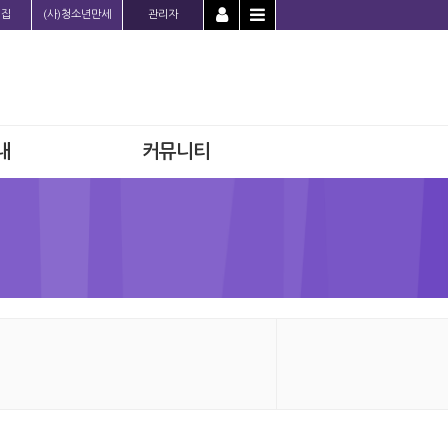
의집
(사)청소년만세
관리자
내
커뮤니티