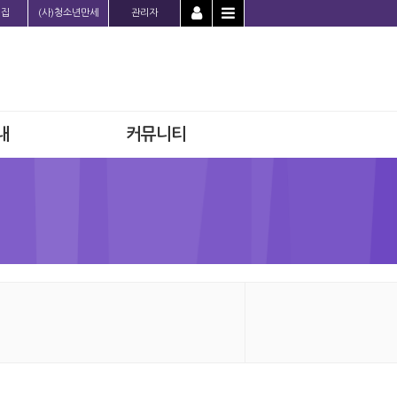
의집
(사)청소년만세
관리자
내
커뮤니티