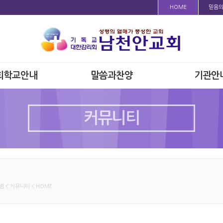
HOME
믿음
회학교안내
말씀과찬양
기관안
커뮤니티
 < 커뮤니티 < HOME