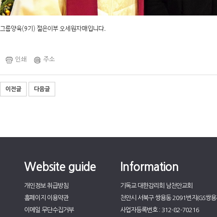
그룹양육(9기) 젊은이부 오세원자매입니다.
인쇄
주소
이전글
다음글
Website guide
Information
개인정보 취급방침
기독교 대한감리회 남천안교회
홈페이지 이용약관
천안시 서북구 쌍용동 2091번지(GS쌍용자
이메일 무단수집거부
사업자등록번호 : 312-82-70216