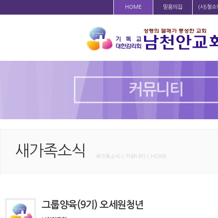
HOME
믿음의집
(사)청
커뮤니티
새가족소식
새가족소식 < 커뮤니티 < HOME
그룹양육(9기) 오세원청년